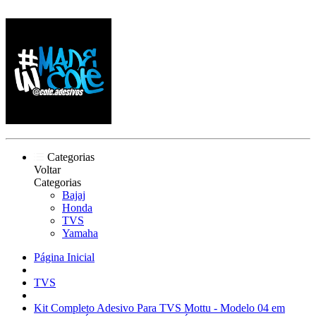
Categorias
Voltar
Categorias
Bajaj
Honda
TVS
Yamaha
Página Inicial
TVS
Kit Completo Adesivo Para TVS Mottu - Modelo 04 em